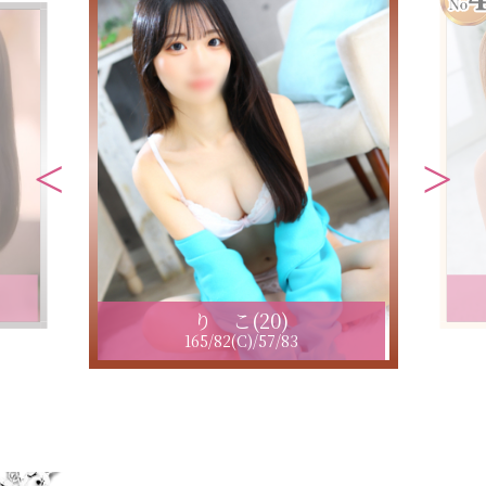
り こ(20)
165/82(C)/57/83