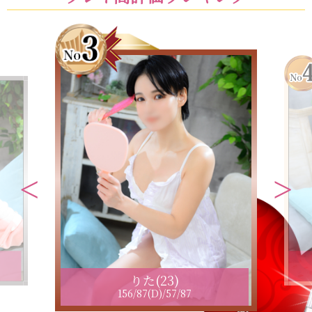
りた(23)
156/87(D)/57/87