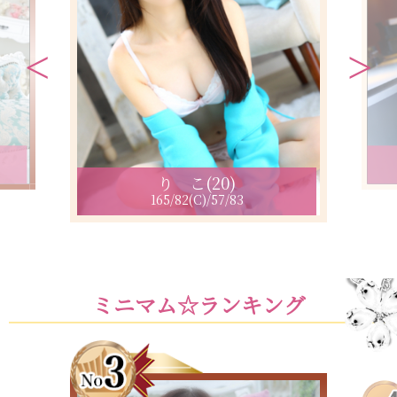
り こ(20)
165/82(C)/57/83
ミニマム☆ランキング