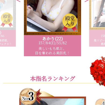
)
/86
15
あかり(22)
清潔感、
高リピ
157/84(E)/55/82
フェクト！
最
美しいもち肌と、
目を奪われる美巨乳！
本指名ランキング