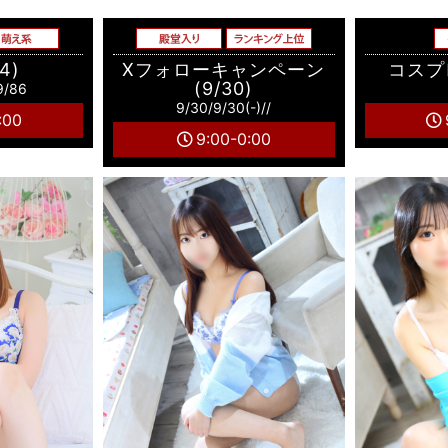
4)
Xフォローキャンペーン
コスプ
(9/30)
9/86
9/30/9/30(-)//
:00
9:00-0:00