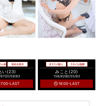
あい(23)
みこと(20)
/87(D)/59/83
158/82(B)/55/83
17:00-LAST
18:00-LAST