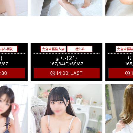
)
まい(21)
り
8/87
167/84(C)/59/87
165
7:30
14:00-LAST