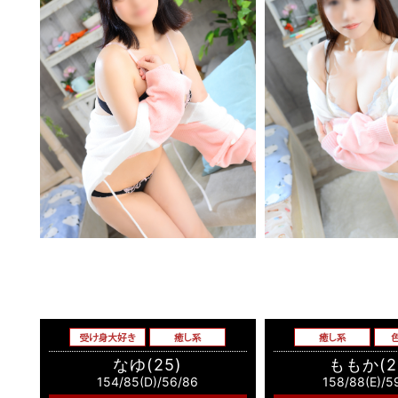
なゆ(25)
ももか(2
154/85(D)/56/86
158/88(E)/5