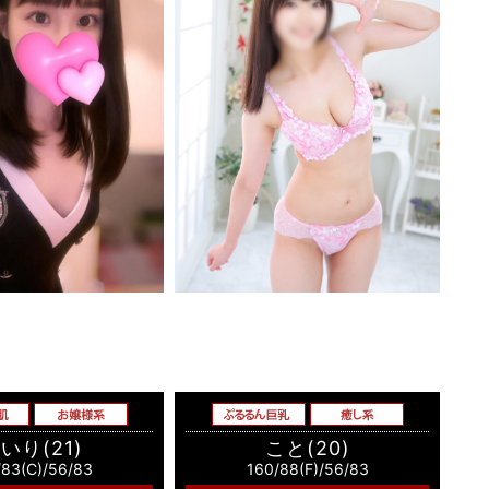
いり(21)
こと(20)
/83(C)/56/83
160/88(F)/56/83