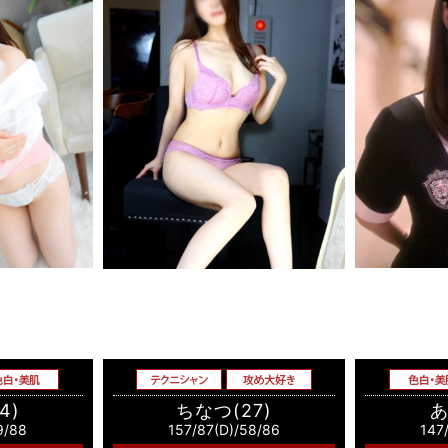
4)
ちなつ(27)
あ
9/88
157/87(D)/58/86
147