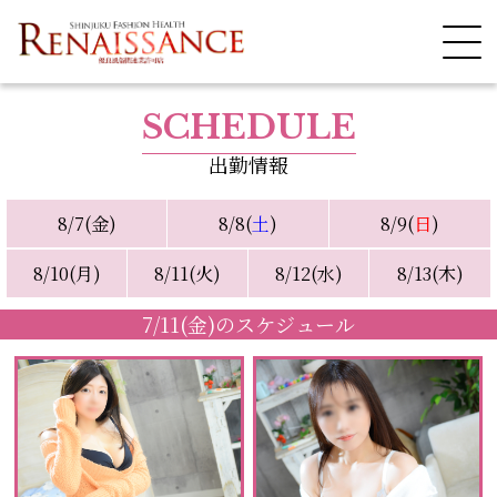
SCHEDULE
出勤情報
8/7(金)
8/8(
土
)
8/9(
日
)
8/10(月)
8/11(火)
8/12(水)
8/13(木)
7/11(金)のスケジュール