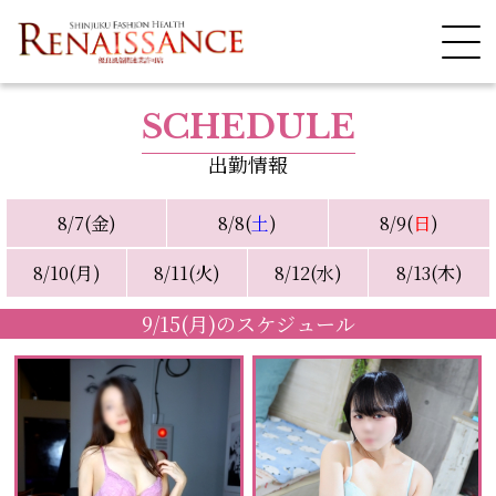
SCHEDULE
出勤情報
8/7(金)
8/8(
土
)
8/9(
日
)
8/10(月)
8/11(火)
8/12(水)
8/13(木)
9/15(月)のスケジュール