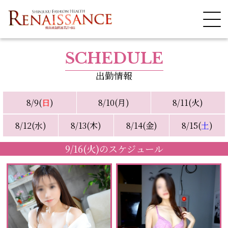
SCHEDULE
出勤情報
8/9(
日
)
8/10(月)
8/11(火)
8/12(水)
8/13(木)
8/14(金)
8/15(
土
)
9/16(火)のスケジュール