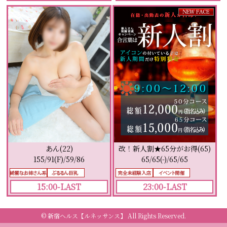
あん(22)
改！新人割★65分がお得(65)
155/91(F)/59/86
65/65(-)/65/65
15:00-LAST
23:00-LAST
© 新宿ヘルス【ルネッサンス】
All Rights Reserved.