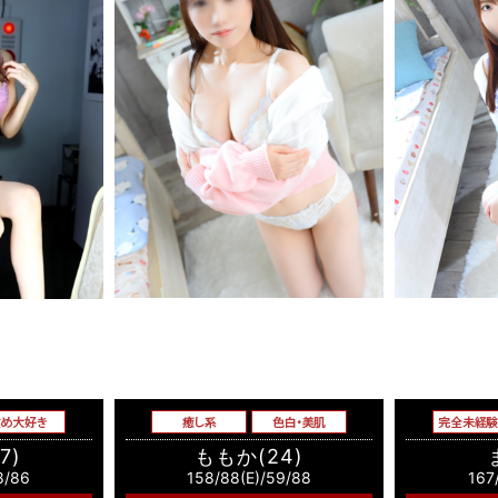
7)
ももか(24)
8/86
158/88(E)/59/88
167