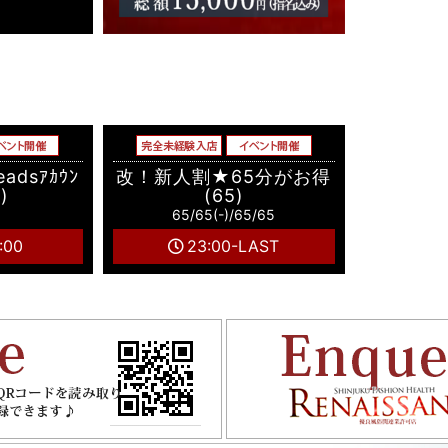
adsｱｶｳﾝ
改！新人割★65分がお得
)
(65)
65/65(-)/65/65
:00
23:00-LAST