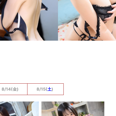
8/14(金)
8/15(
土
)