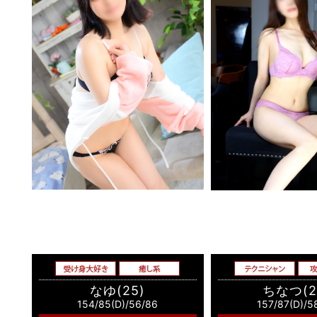
なゆ(25)
ちなつ(2
154/85(D)/56/86
157/87(D)/5