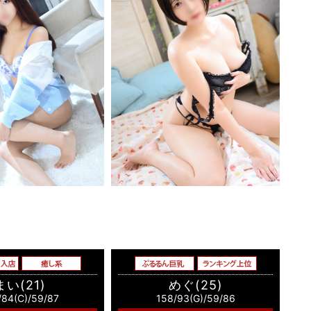
まい(21)
めぐ(25)
/84(C)/59/87
158/93(G)/59/86