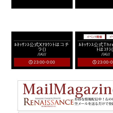
ﾙﾈｯｻﾝｽ公式Xｱｶｳﾝﾄはコチ
ﾙﾈｯｻﾝｽ公式Thre
ラ()
ﾄはｺﾁﾗ(
/(A)//
/(A)//
23:00-0:00
23:00-0